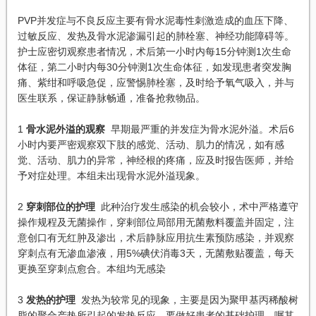
PVP并发症与不良反应主要有骨水泥毒性刺激造成的血压下降、
过敏反应、发热及骨水泥渗漏引起的肺栓塞、神经功能障碍等。
护士应密切观察患者情况，术后第一小时内每15分钟测1次生命
体征，第二小时内每30分钟测1次生命体征，如发现患者突发胸
痛、紫绀和呼吸急促，应警惕肺栓塞，及时给予氧气吸入，并与
医生联系，保证静脉畅通，准备抢救物品。
1
骨水泥外溢的观察
早期最严重的并发症为骨水泥外溢。术后6
小时内要严密观察双下肢的感觉、活动、肌力的情况，如有感
觉、活动、肌力的异常，神经根的疼痛，应及时报告医师，并给
予对症处理。本组未出现骨水泥外溢现象。
2
穿刺部位的护理
此种治疗发生感染的机会较小，术中严格遵守
操作规程及无菌操作，穿剌部位局部用无菌敷料覆盖并固定，注
意创口有无红肿及渗出，术后静脉应用抗生素预防感染，并观察
穿刺点有无渗血渗液，用5%碘伏消毒3天，无菌敷贴覆盖，每天
更换至穿刺点愈合。本组均无感染
3
发热的护理
发热为较常见的现象，主要是因为聚甲基丙稀酸树
脂的聚合产热所引起的发热反应。要做好患者的基础护理，嘱其