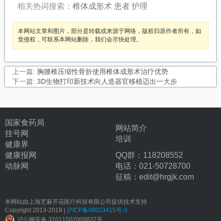
相关热词搜索：
椎体成形术
患者
护理
本网站文章和图片，部分是转载或来源于网络，版权归原作者所有，如
觉侵权，可联系本网站删除，我们会尽快处理。
上一篇:
胸腰椎压缩性骨折使用椎体成形术治疗优势
下一篇:
3D生物打印新技术向人造器官移植迈出一大步
国家食药局
网站简介
挂号网
培训
健康界
健康报网
QQ群：118208552
动脉网
电话：021-50728700
征稿：edit@hrgjk.com
本网站由上海芝麻开花医疗科技有限公司提供技术支持
Copyright 2013-2019 |
沪ICP备08023415号-3
沪公网安备 31011502009837号