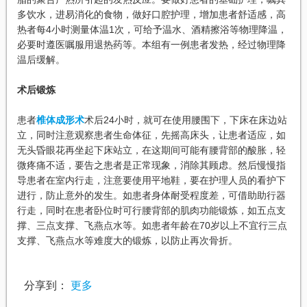
多饮水，进易消化的食物，做好口腔护理，增加患者舒适感，高
热者每4小时测量体温1次，可给予温水、酒精擦浴等物理降温，
必要时遵医嘱服用退热药等。本组有一例患者发热，经过物理降
温后缓解。
术后锻炼
患者
椎体成形术
术后24小时，就可在使用腰围下，下床在床边站
立，同时注意观察患者生命体征，先摇高床头，让患者适应，如
无头昏眼花再坐起下床站立，在这期间可能有腰背部的酸胀，轻
微疼痛不适，要告之患者是正常现象，消除其顾虑。然后慢慢指
导患者在室内行走，注意要使用平地鞋，要在护理人员的看护下
进行，防止意外的发生。如患者身体耐受程度差，可借助助行器
行走，同时在患者卧位时可行腰背部的肌肉功能锻炼，如五点支
撑、三点支撑、飞燕点水等。如患者年龄在70岁以上不宜行三点
支撑、飞燕点水等难度大的锻炼，以防止再次骨折。
分享到：
更多