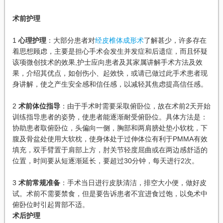
术前护理
1
心理护理
：大部分患者对
经皮椎体成形术
了解甚少，许多存在
着思想顾虑，主要是担心手术会发生并发症和后遗症，而且怀疑
该项微创技术的效果,护士应向患者及其家属讲解手术方法及效
果，介绍其优点，如创伤小、起效快，或请已做过此手术患者现
身讲解，使之产生安全感和信任感，以减轻其焦虑提高信任感。
2
术前体位指导
：由于手术时需要采取俯卧位，故在术前2天开始
训练指导患者的姿势，使患者能逐渐耐受俯卧位。具体方法是：
协助患者取俯卧位，头偏向一侧，胸部和两肩膀处垫小软枕，下
腹及骨盆处使用大软枕，使身体处于过伸体位有利于PMMA有效
填充，双手臂置于肩部上方，肘关节轻度屈曲或在两边感舒适的
位置，时间要从短逐渐延长，要超过30分钟，每天进行2次。
3
术前常规准备
：手术当日进行皮肤清洁，排空大小便，做好皮
试。术前不需要禁食，但是要告诉患者不宜进食过饱，以免术中
俯卧位时引起胃部不适。
术后护理