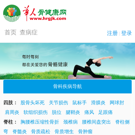
首页
查病症
骨科疾病导航
四肢：
股骨头坏死
关节损伤
鼠标手
滑膜炎
网球肘
肩周炎
软组织损伤
脱位
腱鞘炎
痛风
足跟痛
脊柱：
胸腰椎压缩性骨折
颈椎病
腰椎间盘突出
脊柱侧
弯
脊髓炎
骨质疏松
骨质增生
骨肿瘤