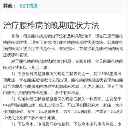
其他：
伤口感染
治疗腰椎病的晚期症状方法
目前，很多腰椎病患者由于没有及时采取治疗，现在已属于腰椎
病的晚期症状，现在正在为治疗腰椎病的晚期症状还烦恼。到底腰椎
病的晚期症状治疗方法是什么，专家指出，首先得看是腰椎病的晚期
症状哪种表现。
对于腰椎病的晚期症状的治疗问题，专家介绍，常见的腰椎病的
晚期症状有以下几点，如：
1）下肢放射痛是腰椎病的晚期症状表现之一。其中80%患者出
现此症，常在腰痛减轻或消失后出现。腰椎病的晚期症状表现为由腰
部至大腿及小腿后侧的放射性刺激或麻木感，直达足底部。重者可为
由腰至足部的电击样剧痛，且多伴有麻木感。
2）马尾神经症状也是腰椎病的晚期症状的一种表现。主要见于
中央型髓核脱出症，临床上较少见。可出现会阴部麻木、刺痛，大小
便功能障碍。女性可出现尿失禁，男性可出现阳萎。严重者可出现大
小便失控及双下肢不全性瘫痪。
3）下肢麻木、冷感及间歇性跛行。下肢麻木多与疼痛伴发，少