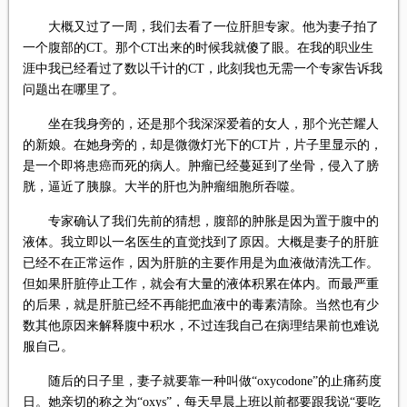
大概又过了一周，我们去看了一位肝胆专家。他为妻子拍了
一个腹部的CT。那个CT出来的时候我就傻了眼。在我的职业生
涯中我已经看过了数以千计的CT，此刻我也无需一个专家告诉我
问题出在哪里了。
坐在我身旁的，还是那个我深深爱着的女人，那个光芒耀人
的新娘。在她身旁的，却是微微灯光下的CT片，片子里显示的，
是一个即将患癌而死的病人。肿瘤已经蔓延到了坐骨，侵入了膀
胱，逼近了胰腺。大半的肝也为肿瘤细胞所吞噬。
专家确认了我们先前的猜想，腹部的肿胀是因为置于腹中的
液体。我立即以一名医生的直觉找到了原因。大概是妻子的肝脏
已经不在正常运作，因为肝脏的主要作用是为血液做清洗工作。
但如果肝脏停止工作，就会有大量的液体积累在体内。而最严重
的后果，就是肝脏已经不再能把血液中的毒素清除。当然也有少
数其他原因来解释腹中积水，不过连我自己在病理结果前也难说
服自己。
随后的日子里，妻子就要靠一种叫做“oxycodone”的止痛药度
日。她亲切的称之为“oxys”，每天早晨上班以前都要跟我说“要吃