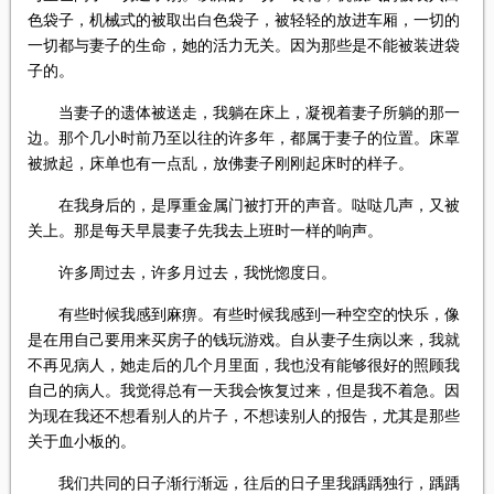
色袋子，机械式的被取出白色袋子，被轻轻的放进车厢，一切的
一切都与妻子的生命，她的活力无关。因为那些是不能被装进袋
子的。
当妻子的遗体被送走，我躺在床上，凝视着妻子所躺的那一
边。那个几小时前乃至以往的许多年，都属于妻子的位置。床罩
被掀起，床单也有一点乱，放佛妻子刚刚起床时的样子。
在我身后的，是厚重金属门被打开的声音。哒哒几声，又被
关上。那是每天早晨妻子先我去上班时一样的响声。
许多周过去，许多月过去，我恍惚度日。
有些时候我感到麻痹。有些时候我感到一种空空的快乐，像
是在用自己要用来买房子的钱玩游戏。自从妻子生病以来，我就
不再见病人，她走后的几个月里面，我也没有能够很好的照顾我
自己的病人。我觉得总有一天我会恢复过来，但是我不着急。因
为现在我还不想看别人的片子，不想读别人的报告，尤其是那些
关于血小板的。
我们共同的日子渐行渐远，往后的日子里我踽踽独行，踽踽