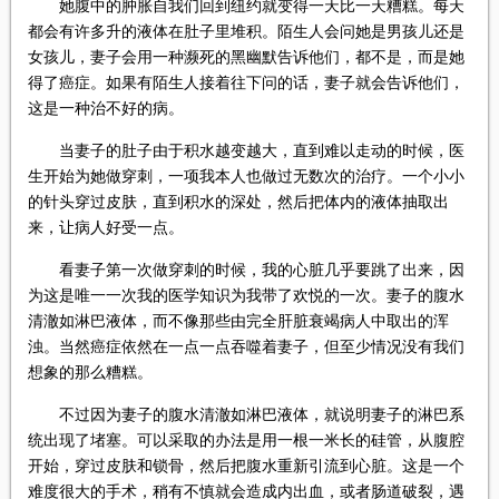
她腹中的肿胀自我们回到纽约就变得一天比一天糟糕。每天
都会有许多升的液体在肚子里堆积。陌生人会问她是男孩儿还是
女孩儿，妻子会用一种濒死的黑幽默告诉他们，都不是，而是她
得了癌症。如果有陌生人接着往下问的话，妻子就会告诉他们，
这是一种治不好的病。
当妻子的肚子由于积水越变越大，直到难以走动的时候，医
生开始为她做穿刺，一项我本人也做过无数次的治疗。一个小小
的针头穿过皮肤，直到积水的深处，然后把体内的液体抽取出
来，让病人好受一点。
看妻子第一次做穿刺的时候，我的心脏几乎要跳了出来，因
为这是唯一一次我的医学知识为我带了欢悦的一次。妻子的腹水
清澈如淋巴液体，而不像那些由完全肝脏衰竭病人中取出的浑
浊。当然癌症依然在一点一点吞噬着妻子，但至少情况没有我们
想象的那么糟糕。
不过因为妻子的腹水清澈如淋巴液体，就说明妻子的淋巴系
统出现了堵塞。可以采取的办法是用一根一米长的硅管，从腹腔
开始，穿过皮肤和锁骨，然后把腹水重新引流到心脏。这是一个
难度很大的手术，稍有不慎就会造成内出血，或者肠道破裂，遇