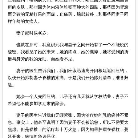
些我纽约十楼的病人们。那些虚弱的人，那些因为肝脏衰竭而黄
疸的皮肤，那些因为体内液体堆积而肿大的四肢，那些因为肾衰
而导致的无精打采的面庞，止痛药，脑部转移，和那些同妻子同
样年龄的女病人。
妻子那时候46岁。
也就在那时，我意识到我与妻子之间开始有了一个不能说的
秘密。我看见了她的未来，她的终点，她的憔悴，她将受到的折
磨与身旁的我的无助。而她看不见。
妻子的医生告诉我们，我们应该迅速离开阿根廷返回纽约，
以便开始抑制妻子脊椎的疼痛。于是我们开始陈列清单，准备归
途。
她会一个人先回纽约。儿子还有几天就从学校结业，妻子不
希望他不能参加学期末的聚会。
妻子的医生告诉我们无须紧张，因为治疗她的乳腺癌并不紧
急。事实上，他甚至说明了因为妻子不会被治愈，所以不需要太
焦虑。但是脊椎上的治疗却十万火急，因为如果肿瘤在脊柱上蔓
延开来，病情将急速恶化。