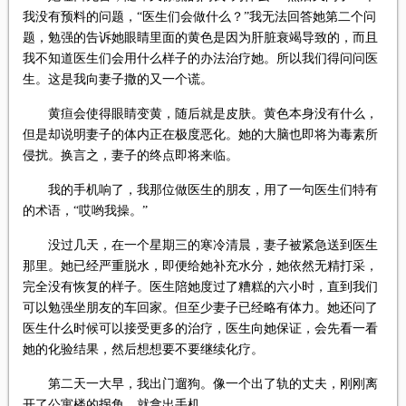
我没有预料的问题，“医生们会做什么？”我无法回答她第二个问
题，勉强的告诉她眼睛里面的黄色是因为肝脏衰竭导致的，而且
我不知道医生们会用什么样子的办法治疗她。所以我们得问问医
生。这是我向妻子撒的又一个谎。
黄疸会使得眼睛变黄，随后就是皮肤。黄色本身没有什么，
但是却说明妻子的体内正在极度恶化。她的大脑也即将为毒素所
侵扰。换言之，妻子的终点即将来临。
我的手机响了，我那位做医生的朋友，用了一句医生们特有
的术语，“哎哟我操。”
没过几天，在一个星期三的寒冷清晨，妻子被紧急送到医生
那里。她已经严重脱水，即便给她补充水分，她依然无精打采，
完全没有恢复的样子。医生陪她度过了糟糕的六小时，直到我们
可以勉强坐朋友的车回家。但至少妻子已经略有体力。她还问了
医生什么时候可以接受更多的治疗，医生向她保证，会先看一看
她的化验结果，然后想想要不要继续化疗。
第二天一大早，我出门遛狗。像一个出了轨的丈夫，刚刚离
开了公寓楼的拐角，就拿出手机。