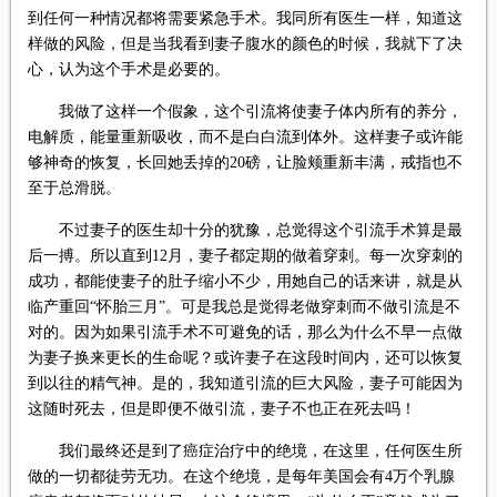
到任何一种情况都将需要紧急手术。我同所有医生一样，知道这
样做的风险，但是当我看到妻子腹水的颜色的时候，我就下了决
心，认为这个手术是必要的。
我做了这样一个假象，这个引流将使妻子体内所有的养分，
电解质，能量重新吸收，而不是白白流到体外。这样妻子或许能
够神奇的恢复，长回她丢掉的20磅，让脸颊重新丰满，戒指也不
至于总滑脱。
不过妻子的医生却十分的犹豫，总觉得这个引流手术算是最
后一搏。所以直到12月，妻子都定期的做着穿刺。每一次穿刺的
成功，都能使妻子的肚子缩小不少，用她自己的话来讲，就是从
临产重回“怀胎三月”。可是我总是觉得老做穿刺而不做引流是不
对的。因为如果引流手术不可避免的话，那么为什么不早一点做
为妻子换来更长的生命呢？或许妻子在这段时间内，还可以恢复
到以往的精气神。是的，我知道引流的巨大风险，妻子可能因为
这随时死去，但是即便不做引流，妻子不也正在死去吗！
我们最终还是到了癌症治疗中的绝境，在这里，任何医生所
做的一切都徒劳无功。在这个绝境，是每年美国会有4万个乳腺