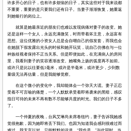
许多开心的日子，也有许多烦恼的日子，其实这些对于我来说都
不重要，重要的是只要我们还有日子。当妻子渐渐恢复，她重返
到她银行的岗位上。
就算是她最亲近的朋友们也难以发现病痛对妻子的改变。她
还是这样一个女人，永远充满微笑，时而带着坏主意，永远富有
思想。这位优雅的小资女人总是会自嘲自己的假发套，而我也会
在她脱下假发露出光头的时候和她开玩笑，说自己仿佛在与一位
种族歧视者保持不正当关系。但是即便如此，在充满病人的房间
里，我看到妻子的笑容逐渐改变。她嘴角上扬的弧度再不如前。
或许只是比以往要低1毫米，或许是半毫米，或许更少，少到数
量级无法再估量，但是我能够觉察。
在这个微小的变化中，我却能体会一个弥天大谎。妻子正忍
受着不可言喻的痛楚，一个人默默承受着即将袭来的黑暗，感叹
指日可待的未来不再有数不尽能够共度的时光。我们的日子不多
了。
一个仲夏的夜晚，台风艾琳尚未席卷纽约，妻子告诉我她感
觉很抱歉，因为她即将丢下我们。也因为知道我会感到很难过而
难过。我无言以对，只能默默的说道，“我也是。”与此同时，当