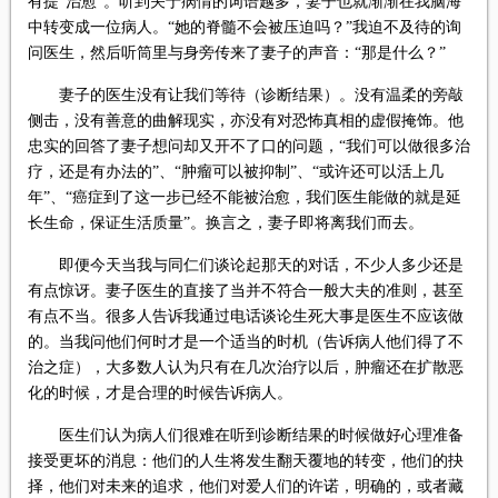
有提“治愈”。听到关于病情的词语越多，妻子也就渐渐在我脑海
中转变成一位病人。“她的脊髓不会被压迫吗？”我迫不及待的询
问医生，然后听筒里与身旁传来了妻子的声音：“那是什么？”
妻子的医生没有让我们等待（诊断结果）。没有温柔的旁敲
侧击，没有善意的曲解现实，亦没有对恐怖真相的虚假掩饰。他
忠实的回答了妻子想问却又开不了口的问题，“我们可以做很多治
疗，还是有办法的”、“肿瘤可以被抑制”、“或许还可以活上几
年”、“癌症到了这一步已经不能被治愈，我们医生能做的就是延
长生命，保证生活质量”。换言之，妻子即将离我们而去。
即便今天当我与同仁们谈论起那天的对话，不少人多少还是
有点惊讶。妻子医生的直接了当并不符合一般大夫的准则，甚至
有点不当。很多人告诉我通过电话谈论生死大事是医生不应该做
的。当我问他们何时才是一个适当的时机（告诉病人他们得了不
治之症），大多数人认为只有在几次治疗以后，肿瘤还在扩散恶
化的时候，才是合理的时候告诉病人。
医生们认为病人们很难在听到诊断结果的时候做好心理准备
接受更坏的消息：他们的人生将发生翻天覆地的转变，他们的抉
择，他们对未来的追求，他们对爱人们的许诺，明确的，或者藏