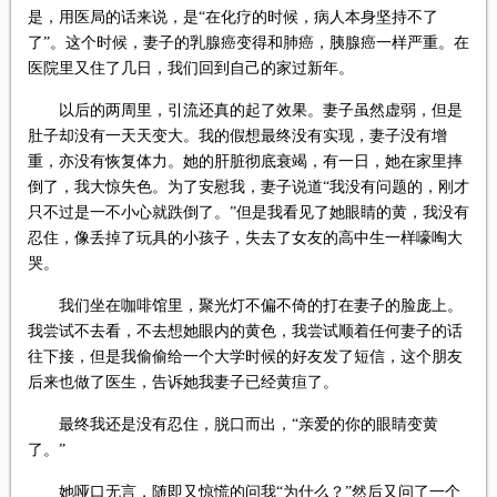
是，用医局的话来说，是“在化疗的时候，病人本身坚持不了
了”。这个时候，妻子的乳腺癌变得和肺癌，胰腺癌一样严重。在
医院里又住了几日，我们回到自己的家过新年。
以后的两周里，引流还真的起了效果。妻子虽然虚弱，但是
肚子却没有一天天变大。我的假想最终没有实现，妻子没有增
重，亦没有恢复体力。她的肝脏彻底衰竭，有一日，她在家里摔
倒了，我大惊失色。为了安慰我，妻子说道“我没有问题的，刚才
只不过是一不小心就跌倒了。”但是我看见了她眼睛的黄，我没有
忍住，像丢掉了玩具的小孩子，失去了女友的高中生一样嚎啕大
哭。
我们坐在咖啡馆里，聚光灯不偏不倚的打在妻子的脸庞上。
我尝试不去看，不去想她眼内的黄色，我尝试顺着任何妻子的话
往下接，但是我偷偷给一个大学时候的好友发了短信，这个朋友
后来也做了医生，告诉她我妻子已经黄疸了。
最终我还是没有忍住，脱口而出，“亲爱的你的眼睛变黄
了。”
她哑口无言，随即又惊慌的问我“为什么？”然后又问了一个