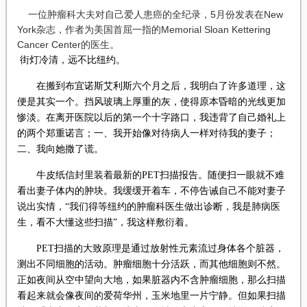
一位肿瘤科大夫对自己爱人患癌的全纪录，5月份发表在New
York杂志，作者为美国首屈一指的Memorial Sloan Kettering
Cancer Center的医生。
街灯冷清，远不比纽约。
在搬到布宜诺斯艾利斯六个月之后，我明白了许多道理，这
便是其实一个。挡风玻璃上厚重的灰，使得原本昏暗的光线更加
惨淡。在离开医院以后的第一个十字路口，我违背了自己婚礼上
的两个郑重诺言；一、我开始像对待病人一样对待我的妻子；
二、我向她撒了谎。
牛皮纸信封里装着最新的PET扫描报告。随便扫一眼就不难
看出妻子体内的肿块。我缓缓开着车，不停告诫自己不能对妻子
说出实情，“我们得等纽约的肿瘤科医生做出诊断，我是肺病医
生，看不大懂这些扫描”，我这样敷衍着。
PET扫描的大致原理是通过放射性元素流过身体各个脏器，
测出不同细胞的活动。肿瘤细胞十分活跃，而其他细胞则不然。
正如夜间从空中望向大地，如果脏器内不含肿瘤细胞，那么扫描
看起来就会像夜间的爱荷华州，玉米地里一片宁静。但如果扫描