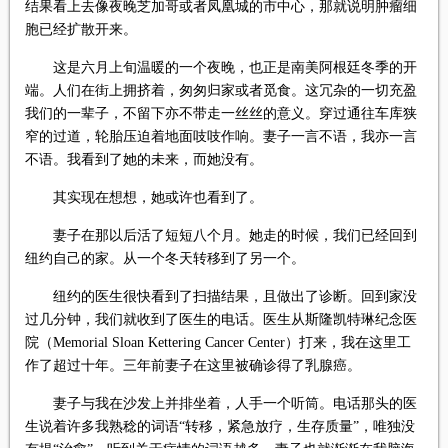
结果看上去像夜晚芝加哥或者凤凰城的市中心，那就说明肿瘤细
胞已经扩散开来。
这是六月上旬温暖的一个夜晚，也正是南美阿根廷冬季的开
端。人们在街上拥挤着，匆匆归家或者觅食。这冗杂的一切充盈
我们的一辈子，不留下亦不带走一丝丝的意义。穿过通往车库狭
窄的过道，轮胎压迫着地面吱吱作响。妻子一言不语，我亦一言
不语。我看到了她的未来，而她没有。
其实现在想想，她或许也看到了。
妻子在那以后活了短短八个月。她走的时候，我们已经回到
纽约自己的家。从一个冬天转移到了另一个。
纽约的医生很快看到了扫描结果，且做出了诊断。回到家没
过几分钟，我们就收到了医生的电话。医生从斯隆凯特琳纪念医
院（Memorial Sloan Kettering Cancer Center）打来，我在这里工
作了超过十年。三年前妻子在这里被确诊得了乳腺癌。
妻子与我在沙发上并排坐着，人手一个听筒。电话那头的医
生说着许多我熟稔的词语“转移，紧急放疗，生存质量”，唯独没