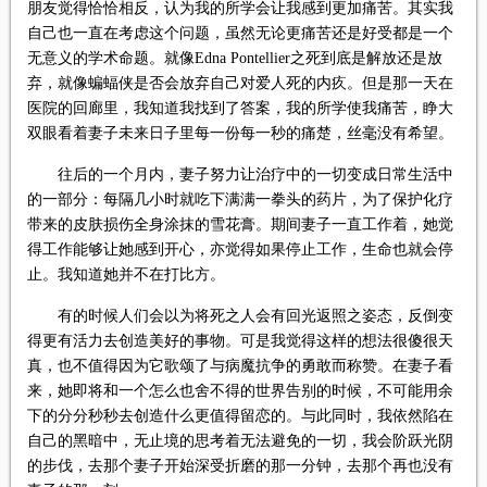
朋友觉得恰恰相反，认为我的所学会让我感到更加痛苦。其实我
自己也一直在考虑这个问题，虽然无论更痛苦还是好受都是一个
无意义的学术命题。就像Edna Pontellier之死到底是解放还是放
弃，就像蝙蝠侠是否会放弃自己对爱人死的内疚。但是那一天在
医院的回廊里，我知道我找到了答案，我的所学使我痛苦，睁大
双眼看着妻子未来日子里每一份每一秒的痛楚，丝毫没有希望。
往后的一个月内，妻子努力让治疗中的一切变成日常生活中
的一部分：每隔几小时就吃下满满一拳头的药片，为了保护化疗
带来的皮肤损伤全身涂抹的雪花膏。期间妻子一直工作着，她觉
得工作能够让她感到开心，亦觉得如果停止工作，生命也就会停
止。我知道她并不在打比方。
有的时候人们会以为将死之人会有回光返照之姿态，反倒变
得更有活力去创造美好的事物。可是我觉得这样的想法很傻很天
真，也不值得因为它歌颂了与病魔抗争的勇敢而称赞。在妻子看
来，她即将和一个怎么也舍不得的世界告别的时候，不可能用余
下的分分秒秒去创造什么更值得留恋的。与此同时，我依然陷在
自己的黑暗中，无止境的思考着无法避免的一切，我会阶跃光阴
的步伐，去那个妻子开始深受折磨的那一分钟，去那个再也没有