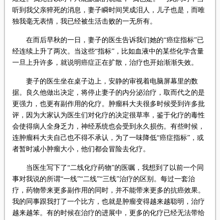
听到我父亲猝死的消息，妻子瞬时间哭成泪人，儿子也是，而唯
独我毫无表情，我已经被生活击败的一无所有。
在而后早秋的一日，妻子的医生告诉我们她的“癌症指标”已
经连续上升了两次。当这些“指标”，比如血液中的某些化学含量
一旦上升许多，就说明癌症正在扩散，治疗也开始渐渐失效。
妻子的医生坐在桌子边上，安静的审视着电脑屏幕里的数
据。良久他做出决定，将停止妻子的内分泌治疗，取而代之的是
更强力，也更有副作用的化疗。肿瘤科大夫很多时候受到许多批
评，因为大家认为医生们对化疗的决定很草率，鉴于化疗的毒性
会使得病人全身乏力，神经系统也会受到永久损伤。有些时候，
连肿瘤科大夫自己也不得不承认，为了一味降低“癌症指标”，或
者暂时减小肿瘤大小，他们都会冒险去化疗。
当医生写下了“二线化疗药物”的医嘱，我想到了以前一个同
事对我说的所谓“一线”“二线”“三线”治疗的区别。每过一套治
疗，药物带来更多副作用的同时，并不能带来更多的抗癌效果。
我的同事跟我打了一个比方，也就是肿瘤变得越来越聪明，治疗
越来越笨。有的时候在治疗的进展中，更多的化疗已经无法带给