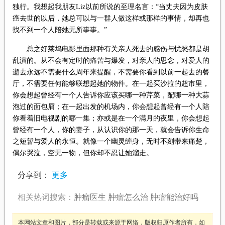
独行。我想起我朋友Liz以前所说的至理名言：“当丈夫因为皮肤
癌去世的以后，她总可以与一群人做这样或那样的事情，却再也
找不到一个人陪她无所事事。”
总之好莱坞电影里面那种有关亲人死去的感伤与忧愁都是胡
乱演的。从不会有定时的痛苦与爆发，对亲人的思念，对爱人的
逝去永远不需要什么周年来提醒，不需要你看到以前一起去的餐
厅，不需要任何能够联想起她的物件。在一起买沙拉的超市里，
你会想起曾经有一个人告诉你应该买哪一种芹菜，配哪一种大蒜
泡过的面包屑；在一起出发的机场内，你会想起曾经有一个人陪
你看着旧电视剧的哪一集；亦或是在一个满月的夜里，你会想起
曾经有一个人，你的妻子，从认识你的那一天，就会告诉你生命
之短暂与爱人的永恒。就像一个幽灵缠身，无时不刻带来痛楚，
偶尔哭泣，空无一物，但你却不忍让她溜走。
分享到：
更多
相关热词搜索：
肿瘤医生
肿瘤怎么治
肿瘤能治好吗
本网站文章和图片，部分是转载或来源于网络，版权归原作者所有，如