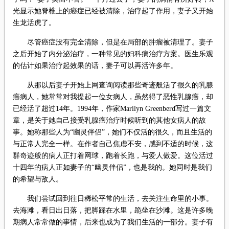
光显示她脊椎上的癌症已经被清除，治疗起了作用，妻子又开始
生龙活虎了。
尽管癌症没有完全清除，但是在局部的肿瘤被清理了。妻子
之后开始了内分泌治疗，一种常见的妇科病治疗方案。医生乐观
的估计如果治疗起效果的话，妻子可以再活许多年。
从那以后妻子开始上网查询阅读那些奇迹般活了很久的乳腺
癌病人，她常常对我提起一位女病人，虽然得了恶性乳腺癌，却
已经活了超过14年。1994年，作家Marilyn Greenberd写过一篇文
章，是关于她自己接受乳腺癌治疗时候听到的其他女病人的故
事。她称那些人为“幽灵伴侣”，她们不仅活的很久，而且生活的
与正常人完全一样。在作者自己焦虑不安，感到不适的时候，这
群奇迹般的病人正打着网球，跑着长跑，与爱人做爱。这位活过
十四年的病人正如妻子的“幽灵伴侣”，也是我的。她同时是我们
的希望与敌人。
我们尝试回到往日稀松平常的生活，去关注生命里的小事。
去海滩，看日出日落，把脚踩在水里，跪坐在沙滩。这是许多晚
期病人常常做的事情，后来也成为了我们生活的一部分。妻子有