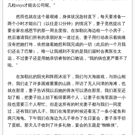
几粒oxys才能去公司呢。”
然而也就在这个最艰难，身体状况急转直下，每天要准备一
两个小时才能出门（以往是12分钟）的情况下，妻子竟然提出了
要全家在感恩节的那一周去度假。在加勒比海边租一个小房子，
然后邀请我们所有的亲朋好友一道过去。妻子用行动表示着病痛
没有把她打垮，依然做着她想和我完成的一切（此后的一个月我
们还去了巴黎）。唯一让我感到不安的是我们届时会离医生太
远，不过妻子还是用她亲切睿智的口吻说，“我的病也更严重不了
啦。”
在加勒比的阳光和阵雨沐浴下，我们与大海嬉戏，与崇山相
伴。我们走了许多困难重重的山路，拜访了无人问津的海滩，也
就在那里，妻子告诉我以后她的骨灰可以洒在那里。我们甚至还
划了船，把妻子抬上抬下船得要两个人，让妻子在海里面游一小
段也需要三个人帮忙。但是这所有的时光妻子都与我们一同度
过，还有我们的儿子。我们在海里的时候还看见了一条小鲨鱼和
两只海龟。下午我们在海边为儿子举办了生日宴会，妻子亲手切
了蛋糕。那天儿子收到了许多礼物，宴会的主题是“蜘蛛侠”。