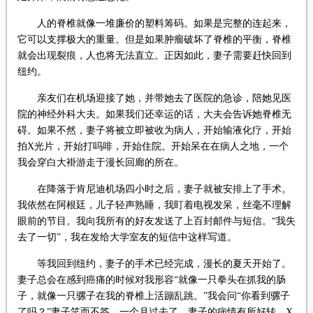
人的脊椎就像一堆廉价的塑料筹码。如果是完整的连起来，
它可以支撑极大的重量。但是如果肿瘤破坏了脊椎的平衡，脊椎
就会出现裂痕，人也将无法直立。正因如此，妻子需要赶快回到
纽约。
亲友们在机场迎接了她，并带她去了医院的急诊，陪她见医
院的神经外科大夫。如果我们还幸运的话，大夫会告诉她脊椎无
碍。如果不然，妻子将被立即被收为病人，开始输液化疗，开始
拍X光片，开始打吗啡，开始住院。开始呆在在病人之地，一个
我会穿白大褂游走于漫长回廊的所在。
在降落于肯尼迪机场四小时之后，妻子就被安排上了手术。
我依然在阿根廷，儿子轻声熟睡，我盯着电视发呆，丝毫不理解
眼前的节目。我向我所有的好友发送了上百封邮件与短信。“我失
去了一切”，我在发给大学室友的短信中这样写道。
等我回到纽约，妻子的手术已经完成，漫长的夏天开始了。
妻子总会在感到癌痛的时候对我形容“就像一只拳头在抓我的肠
子，就像一只骡子在我的脊椎上活蹦乱跳。”我会问“你看到骡子
了吗？”妻子笑而不答。一个月过去了，妻子的病情有所好转，X