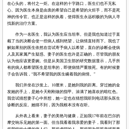
在心头的，将付之一炬。在这样的十字路口，医生们也不无私
心。因为医生本身是由衷的希望自己是希望的火炬手，而不是死
神的传令官。也正是这样的执着，使得医生永远积极的为病人寻
找新的治疗方案。
作为一名医生，我认为医生应当坦率。但是我也知道过于直
截了当的决断会使一些病人感到绝望，让病情直转而下。我也了
解如果别的医生依然在尝试寄予病人以希望，直白的诊断会使病
人及其家属产生疑惑。妻子的医生也许是正确的，尽管我的朋友
认为他应该更委婉。但是从美国卫生部的研究数据显示，几乎所
有的病人都希望医生是坦率的，即便病情严重致死。有的时候妻
子会告诉我，“我不希望我的医生瞒着我的病情。”
我们并坐在沙发上。10厘米，是她到我的距离。穿过她的金
发她的手上，是她今天刚刚做的指甲。涂满了她喜欢的暗红色。
我尝试猜想妻子心中所想，她一定也在猜想我听到电话那头医生
诊断的反应。她猜不到，因为我根本没有在听。
从外表上看来，妻子的美艳与健康，正如我17年前在巴尔的
摩交响乐见她的第一面。但当我看着我亲爱的妻子，我看到了那