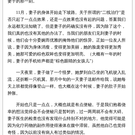
妻子的那一刻。
11月，妻子的身体开始走下坡路。关于所谓的“二线治疗”是
否只起了一点点效果，还是一点效果也没有起的问题，答案我们
永远都无法知晓了。但是妻子的药确实没有停，因为除了这个，
我们真的也没有其他的办法了。当我们的朋友们见到妻子的时
候，他们会十分委婉而优雅的掩饰他们的惊异。正如一位友人所
说，妻子因为身体消瘦，变得更加美丽，她的脸庞变得更加秀
美，她那可爱的棕色双眸也变得更加明亮。（大概有一年的时
间，妻子的手机铃声都是“棕色眼睛的女孩儿”）
一天夜里，妻子做了一个怪梦。她梦到自己坐的飞机驶入乱
流，还折断一只机翼。那月中旬的一天妻子送邮件给我，说她每
天上班都觉得像登山一样。也大概在这个时候，妻子的肚子开始
肿胀。
开始也只是一点点，大概也就是有点便秘。于是我们抱着侥
幸的想法觉得会不会便秘只是暂时的，过一两周就不会有大碍。
妻子医生的检查也没有发现什么特别不对的地方。他觉得可能是
因为化疗药物的副作用使得液体在腹中滞留。虽然他自己也觉得
奇怪，因为以前没有病人有过类似的情况。