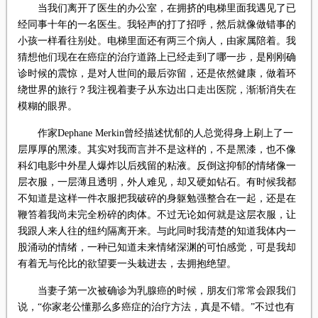
当我们离开了医生的办公室，在拥挤的电梯里面我遇见了已
经同事十年的一名医生。我轻声的打了招呼，然后就像做错事的
小孩一样看往别处。电梯里面还有两三个病人，由家属陪着。我
猜想他们现在在癌症的治疗道路上已经走到了哪一步，是刚刚确
诊时候的震惊，是对人世间的最后弥留，还是依然健康，做着环
绕世界的旅行？我注视着妻子从东边出口走出医院，渐渐消失在
模糊的眼界。
作家Dephane Merkin曾经描述忧郁的人总觉得身上刷上了一
层厚厚的黑漆。其实对我而言并不是这样的，不是黑漆，也不像
科幻电影中外星人爆炸以后残留的粘液。反倒这抑郁的情绪像一
层衣服，一层薄且透明，外人难见，却又硬如钻石。有时候我都
不知道是这样一件衣服把我破碎的身躯勉强整合在一起，还是在
鞭笞着我尚未完全粉碎的肉体。不过无论如何就是这层衣服，让
我跟人来人往的纽约隔离开来。与此同时我清楚的知道我体内一
股涌动的情绪，一种已知道未来情绪深渊的可怕感觉，可是我却
有着无与伦比的欲望要一头栽进去，去拥抱绝望。
当妻子第一次被确诊为乳腺癌的时候，朋友们常常会跟我们
说，“你家老公懂那么多癌症的治疗方法，真是不错。”不过也有