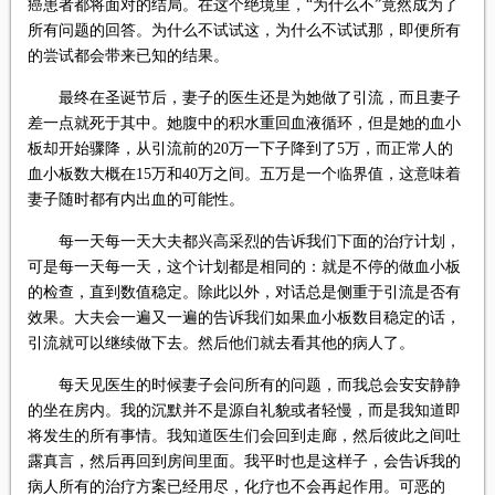
癌患者都将面对的结局。在这个绝境里，“为什么不”竟然成为了
所有问题的回答。为什么不试试这，为什么不试试那，即便所有
的尝试都会带来已知的结果。
最终在圣诞节后，妻子的医生还是为她做了引流，而且妻子
差一点就死于其中。她腹中的积水重回血液循环，但是她的血小
板却开始骤降，从引流前的20万一下子降到了5万，而正常人的
血小板数大概在15万和40万之间。五万是一个临界值，这意味着
妻子随时都有内出血的可能性。
每一天每一天大夫都兴高采烈的告诉我们下面的治疗计划，
可是每一天每一天，这个计划都是相同的：就是不停的做血小板
的检查，直到数值稳定。除此以外，对话总是侧重于引流是否有
效果。大夫会一遍又一遍的告诉我们如果血小板数目稳定的话，
引流就可以继续做下去。然后他们就去看其他的病人了。
每天见医生的时候妻子会问所有的问题，而我总会安安静静
的坐在房内。我的沉默并不是源自礼貌或者轻慢，而是我知道即
将发生的所有事情。我知道医生们会回到走廊，然后彼此之间吐
露真言，然后再回到房间里面。我平时也是这样子，会告诉我的
病人所有的治疗方案已经用尽，化疗也不会再起作用。可恶的