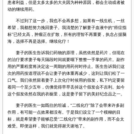
患者利益，但是太多太多的大夫因为种种原因，都会主动或者被
动的继续用药。
不过到了这一步，我也不会再多想，如果有一线生机，一丝
希望，我都想努力挽回妻子。我清楚的了解妻子血液中的“癌症指
标”已经太高，肿瘤正在扩散，所有的理智不再重要，执念占据脑
海，选择不再是选择。继续化疗！
妻子的医生告诉我们药物的原理，虽然依然是药片，但现在
的治疗要求妻子每天隔段时间就要咽下整整一手掌的药片。副作
用的严重程度将决定这一周期的用药何时停止。医生告诉我们这
次的用药按道理说不会让妻子的体重再减少，这到让我们松了一
口气。我们依然留着妻子上次化疗时候用的假发，私下约定要留
着同一个至少五年，仿佛觉得早早丢掉这个假发会不吉利。如今
这个假发依然在我的衣橱里，这是妻子留下的美好纪念品之一。
妻子的医生一如既往的坦诚，“二线化疗”除了会带来许多副
作用，有可能一点效果都没有。于是我们设立了一个模糊的目
标，就是希望妻子能够忍受“二线化疗”带来的副作用，而不会太
难受。即便这样，我们就觉得谢天谢地了。