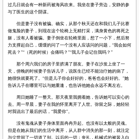
过几日就会有一种新药被海风吹来。我坐在妻子旁边，安静的参
与了医生的这个阴谋。
但是妻子没有被骗。确实，从那个秋天还在和我们儿子比赛
做鬼脸的妻子，到现在这个轮椅上无精打采，满身黄色的将死之
躯，没有人看被骗。妻子倒坐在轮椅里面，想了一小下，然后努
力支撑起自己，缓缓的问了一个没有人应该问的问题，“我会如何
死去？”“（死的时候）会痛吗？”“我儿子会记住我吗？”
那个周六我们的房子里挤满了朋友。妻子在沙发上坐了一
天，傍晚的时候妻子告诉儿子，说医生已经不能治疗她的病了，
她很快就要死了。“但是儿子你会好好的，爸爸也会好好的。”她
告诉儿子在哪里可以与她重逢，也告诉他她会永远不离左右。
周日她睡了一整天。那天夜里我拥着她，告诉她可以安心的
去。周一早晨，妻子在我的怀里离开了人世。弥留之际，她轻轻
对我说出了最后的话，“我爱你”。
没有鬼魂从妻子身体里面冉冉升起。也没有以太般的灵魂。
但是在她从我们的生活中离开，从人群中消失的那一刻，就注定
与尘世间了一切道了别。以后的一切：丧礼，机械式的被装入白